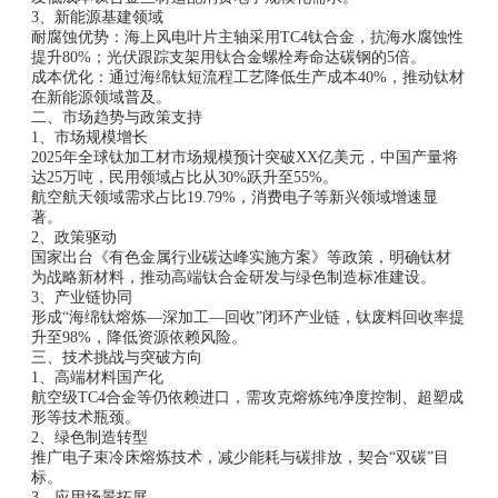
3、新能源基建领域‌
耐腐蚀优势‌：海上风电叶片主轴采用TC4钛合金，抗海水腐蚀性
提升80%；光伏跟踪支架用钛合金螺栓寿命达碳钢的5倍。
成本优化‌：通过海绵钛短流程工艺降低生产成本40%，推动钛材
在新能源领域普及。
二、市场趋势与政策支持
1、市场规模增长‌
2025年全球钛加工材市场规模预计突破XX亿美元，中国产量将
达25万吨，民用领域占比从30%跃升至55%。
航空航天领域需求占比19.79%，消费电子等新兴领域增速显
著。
2、政策驱动‌
国家出台《有色金属行业碳达峰实施方案》等政策，明确钛材
为战略新材料，推动高端钛合金研发与绿色制造标准建设。
3、产业链协同‌
形成“海绵钛熔炼—深加工—回收”闭环产业链，钛废料回收率提
升至98%，降低资源依赖风险。
三、技术挑战与突破方向
1、高端材料国产化‌
航空级TC4合金等仍依赖进口，需攻克熔炼纯净度控制、超塑成
形等技术瓶颈。
2、绿色制造转型‌
推广电子束冷床熔炼技术，减少能耗与碳排放，契合“双碳”目
标。
3、应用场景拓展‌