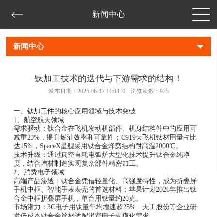
新闻中心
新闻中心
钛加工技术的迭代与下游需求的结构！
发布日期：2025-06-17 14:04:31 浏览次数：
925
一、
钛加工件
的核心应用领域与技术突破
1、航空航天领域‌
需求驱动‌：钛合金在飞机发动机部件、机身结构件中的应用可
减重20%，提升燃油效率和可靠性；C919大飞机钛材用量占比
达15%，SpaceX星舰采用钛合金蜂窝结构耐高温2000℃。
技术升级‌：通过真空自耗电弧炉大型化技术提升钛合金纯净
度，结合增材制造实现复杂部件精密加工。
2、消费电子领域‌
高端产品渗透‌：钛合金凭借轻量化、高强度特性，成为折叠屏
手机中框、智能手表表壳的首选材料；苹果计划2026年推出钛
合金中框折叠屏手机，单台用钛量约20克。
市场潜力‌：3C电子用钛量年均增速超25%，天工股份等企业研
发低成本钛合金丝材适配消费电子规模化需求。