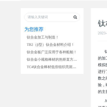
钛
为您推荐
2023-
钛合金加工与制造！
TB2（β型）钛合金材料介绍！
钛板
钛合金板广泛应用于各种船舶！
的加
钛合金小规格棒材的热矫直方法！
模拟
TC4钛合金棒材低倍组织亮斑分析！
进行
数之
验，
的主
与传