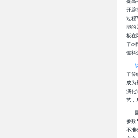
提高
开辟
过程
能的
板在
了α
锻料
了传
成为
演化
艺，
国内
参数
不准