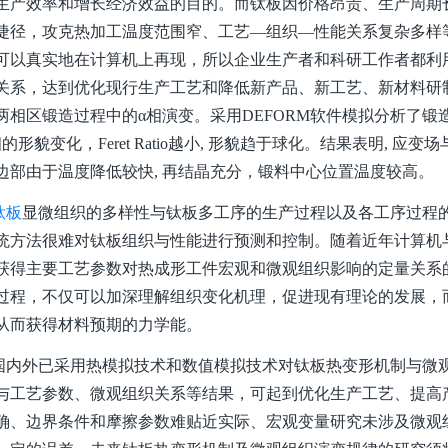
生产效率和增长经济效益的目的。而钛板因价格昂贵、生产周期
捷径，攻克热加工温度范围窄、工艺—组织—性能关系复杂多样
可以真实地在计算机上再现，所以企业生产者和科研工作者都利
关系，达到优化现行生产工艺和降低新产品、新工艺、新材料研制
两相区锻造过程中的α相演变。采用DEFORM软件模拟分析了
相的形貌变化，Feret Ratio越小, 形貌趋于球化。结果表明, 
边部由于温度降低较快, 再结晶充分，锻料中心位置温度较高。
钛板
显微组织的多样性与钛板多工序的生产过程以及各工序过程
统方法很难对钛板组织与性能进行预测和控制。随着近年计算机
获得主要工艺参数对热成形工件宏观和微观组织影响的定量关系
过程，不仅可以加深理解组织变化机理，促进现有理论的发展，
从而获得材料预期的力学能。
外已采用热模拟技术和数值模拟技术对钛板热变形机制与微观
与工艺参数、微观组织关系等结果，可起到优化生产工艺、提高
确、边界条件和摩擦参数难贴近实际、宏观变量研究未涉及微观