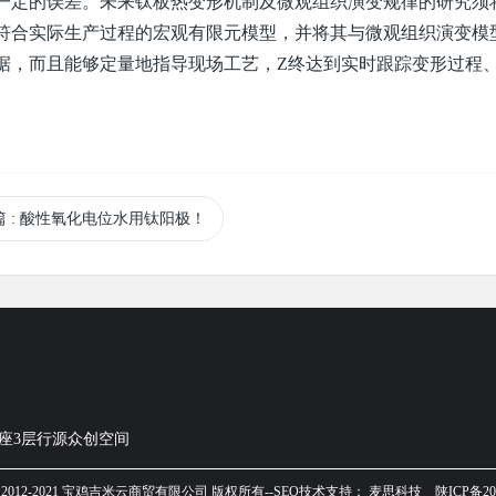
一定的误差。未来钛板热变形机制及微观组织演变规律的研究须
符合实际生产过程的宏观有限元模型，并将其与微观组织演变模
据，而且能够定量地指导现场工艺，Z终达到实时跟踪变形过程
篇
: 酸性氧化电位水用钛阳极！
座3层行源众创空间
ht © 2012-2021 宝鸡吉米云商贸有限公司 版权所有--SEO技术支持：
麦思科技
陕ICP备20