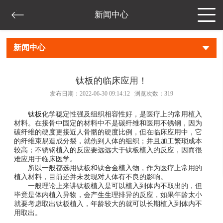
新闻中心
新闻中心
钛板的临床应用！
发布日期：2022-06-30 09:14:12 浏览次数：
319
钛板
化学稳定性强及组织相容性好，是医疗上的常用植入
材料。在接骨中固定的材料中不是碳纤维和医用不锈钢，因为
碳纤维的硬度更接近人骨骼的硬度比例，但在临床应用中，它
的纤维束易造成分裂，就伤到人体的组织；并且加工繁琐成本
较高；不锈钢植入的反应要远远大于钛板植入的反应，因而很
难应用于临床医学。
所以一般都选用钛板和钛合金植入物，作为医疗上常用的
植入材料，目前还并未发现对人体有不良的影响。
一般理论上来讲钛板植入是可以植入到体内不取出的，但
毕竟是体内植入异物，会产生生理排异的反应，如果年龄太小
就要考虑取出钛板植入，年龄较大的就可以长期植入到体内不
用取出。