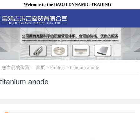
Welcome to the BAOJI DYNAMIC TRADING
CO., LTD.
咨询热线：
简体中文
English
您当前的位置：
首页
>
Product
>
titanium anode
titanium anode