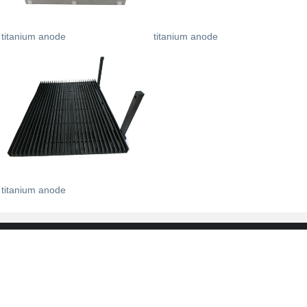
titanium anode
titanium anode
titanium anode
BAOJI DYNAMIC TRADING CO., LTD.
Contact person: Mr. Zhang telephone: 17392683735
E-mail：baojijmyun@163.com
address：3rd Floor, Block A, Building 5, Pengbo Fortune Center, Jintai