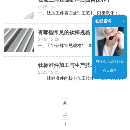
2025-12-17
一、钛加工件表面处理工艺1、阳极氧化‌：通过电解生成致密氧化膜，提升硬度和耐腐蚀性，医卫级钛合金处理后硬度提高3倍‌。2、涂层喷涂‌：等离子喷涂氧化铝/氧化锆陶瓷层，耐温达1200℃，盐雾试验耐蚀时间超2000小时‌。3、化学铣切‌：氢氟酸-硝酸型溶
在线咨询
x
有哪些常见的钛棒规格？
2025-12-09
一、工业钛棒常见规格1、直径范围‌：φ8-400mm（如TA2工业纯钛棒支持φ8-200mm定制，TC4钛合金棒提供φ60-100mm）；2、长度‌：通常300-6000mm，支持定尺切割（如TA2工业棒材最长5000mm）；3、表面处理‌：酸洗面、
有什么可以帮到你
钛标准件加工与生产技术解析！
点击咨询
2025-12-03
一、钛标准件的核心加工技术‌1、精密锻造工艺‌：针对TC18钛合金等复杂结构件，采用分模面设计与多阶段锻造，通过优化纺锤状荒形结构提升材料利用率与成形精度‌。预锻阶段通过凹槽与曲面设计减少后续加工余量，终锻阶段结合高凸台与U形凹槽实现复杂几何特征成形
首
页
上
一
1