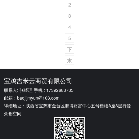
页
2
3
4
5
下
一
末
页
页
宝鸡吉米云商贸有限公司
联系人: 张经理 手机 : 17392683735
邮箱：baojijmyun@163.com
详细地址：陕西省宝鸡市金台区鹏博财富中心五号楼楼A座3层行源
众创空间