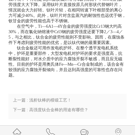
劳强度大大下降。采用钛叶片直接按原几何形状代替钢叶片，
情况就会大力好转。钛叶片轻，在相同转速下叶根部受的离心
力可减少40%。此外，钛叶片对含盐蒸汽的耐蚀性也远优于钢，
钦甘金的疲劳性能也高于不锈钢。
在空气中，Ti—6A1—4Y合金的疲劳强度比Cr13钢大约高
30%，而在氯化钠镕液中Crl3钢的疲劳强度还要下降2／3—4／
5，与之相比，钛合金的疲劳性能则不受影响。因而，在腐蚀条
件下考虑到疲劳性能的优劣，是以钛代钢的最重要因素。
钛合金板还可用作发电机护环。在整个透平发电机系统
中，护环是重要部件，大型发电机对护环的要求是强度高，抗
断裂性能好，对水介质中的应力腐蚀开裂不敏感，而且应无磁
性。目前的护环是用奥氏体Fe—Mn—Cr合金制成的，该合金有
较强的应力腐蚀开裂倾向，并且达到高强度的可靠性也存在问
题。
上一篇 : 浅析钛棒的模锻工艺！
下一篇 : 高强度钛合金棒的用途有哪些？