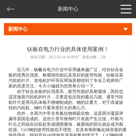
新闻中心
新闻中心
钛板在电力行业的具体使用案例！
发布日期：2022-03-14 16:09:07 浏览次数：
238
近几年，
钛板
在电力行业中应用越来越广泛，结合钛合金
板的优秀比强度、耐腐蚀性能以及良好的疲劳性能，钛板在蒸
汽轮机叶片、发电机护环等应用场景都得到了专业工程师和厂
家的高度关注。今天小编就为您简单介绍一下。
由于钛合金板的比强度高，疲劳性能好及耐腐蚀，因此也
适宜做蒸汽轮机的叶片，主要是低压段的最后几级。通常汽轮
机叶片是用马氏体铬不锈钢制成的。钢的比重大，对于高速旋
转的汽轮机，钢叶片要承受巨大的离心力。
此外，水蒸汽中常合有氯化物相硫化物，这是因冷凝器泄
漏等原因造成的。这些介质导致例叶片表面产生点蚀，叶根与
叶尖之间或在拉筋处形成缝隙腐蚀，被腐蚀的部位就会成为裂
纹源。Crl3钢的疲劳性能也不理想，在具有饱和氯化钠溶液的腐
蚀环境中，特别是在pH值较低并溶有氧的情况下，Crl3钢的疲