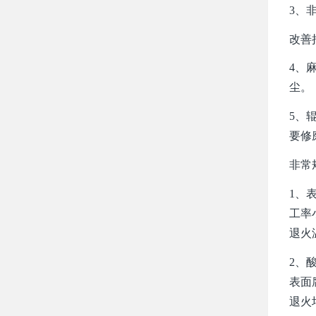
3、
改善
4、
尘。
5、
要修
非常
1、
工率
退火
2、
表面
退火