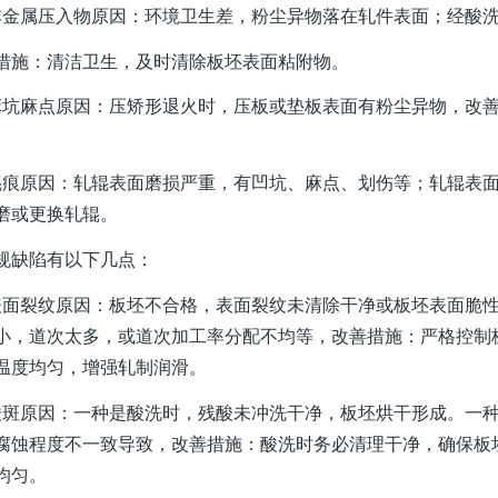
非金属压入物原因：环境卫生差，粉尘异物落在轧件表面；经酸
措施：清洁卫生，及时清除板坯表面粘附物。
麻坑麻点原因：压矫形退火时，压板或垫板表面有粉尘异物，改
辊痕原因：轧辊表面磨损严重，有凹坑、麻点、划伤等；轧辊表
磨或更换轧辊。
规缺陷有以下几点：
表面裂纹原因：板坯不合格，表面裂纹未清除干净或板坯表面脆
小，道次太多，或道次加工率分配不均等，改善措施：严格控制
温度均匀，增强轧制润滑。
酸斑原因：一种是酸洗时，残酸未冲洗干净，板坯烘干形成。一
腐蚀程度不一致导致，改善措施：酸洗时务必清理干净，确保板
均匀。