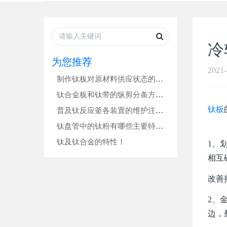
冷
为您推荐
2021-
制作钛板对原材料供应状态的要求是什么？
钛合金板和钛带的纵剪分条方法！
钛板
普及钛反应釜各装置的维护注意要点
钛盘管中的钛粉有哪些主要特性？
钛及钛合金的特性！
1、
相互
改善
2、
边，