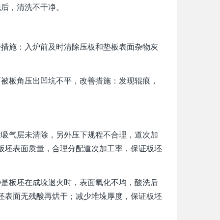
洗后，清洗不干净。
善措施：入炉前及时清除压板和垫板表面杂物灰
面被板角压出凹坑不平，改善措施：发现辊痕，
性吸气层未清除，另外压下规程不合理，道次加
板坯表面质量，合理分配道次加工率，保证板坯
种是板坯在成垛退火时，表面氧化不均，酸洗后
坯表面无残酸再烘干；减少堆垛厚度，保证板坯