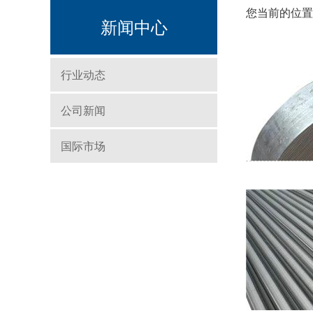
您当前的位置
新闻中心
行业动态
公司新闻
国际市场