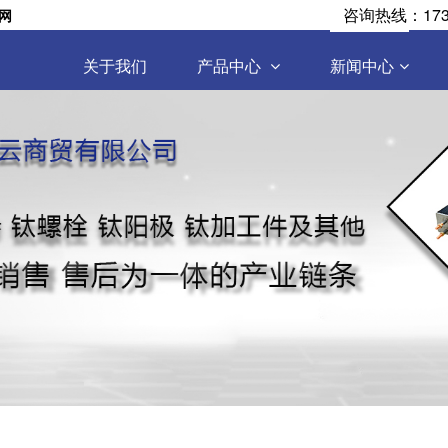
咨询热线：1739
网
关于我们
产品中心
新闻中心